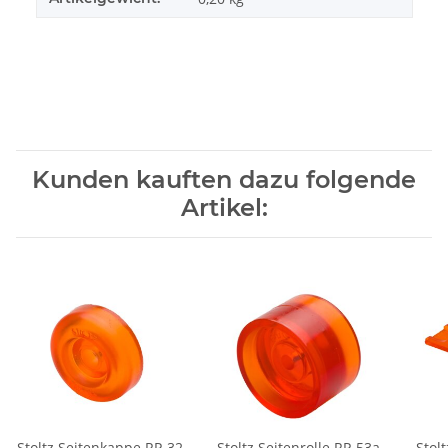
Kunden kauften dazu folgende
Artikel:
Stoltz Seitenkappe RP-32
Stoltz Seitenrolle RP-53a
Stol