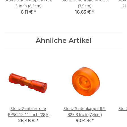
3 Inch (8,3cm)
(7,5cm)
21
6,11 €
*
16,63 €
*
Ähnliche Artikel
Stoltz Zentrierrolle
Stoltz Seitenkappe RP-
Stol
RPSC-12 11 Inch (28,5
325 3 Inch (7,4cm)
cm)
28,48 €
*
9,04 €
*