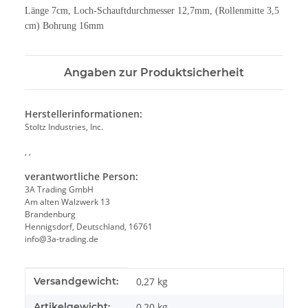
Länge 7cm, Loch-Schauftdurchmesser 12,7mm, (Rollenmitte 3,5
cm) Bohrung 16mm
Angaben zur Produktsicherheit
Herstellerinformationen:
Stoltz Industries, Inc.
, ,
verantwortliche Person:
3A Trading GmbH
Am alten Walzwerk 13
Brandenburg
Hennigsdorf, Deutschland, 16761
info@3a-trading.de
Produkteigenschaft
Wert
Versandgewicht:
0,27 kg
Artikelgewicht:
0,20
kg