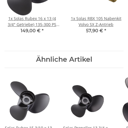
1x
Solas Rubex 16 x 13 (4
1x
Solas RBX 105 Nabenkit
3/4" Getriebe) 135-300 PS
Volvo SX Z-Antrieb
Rechtsdrehend Aluminium
149,00 €
*
57,90 €
*
Ähnliche Artikel
Solas Rubex 15 3/10 x 13
Solas Propeller 13 3/4 x