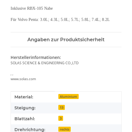
Inklusive RBX-105 Nabe
Für Volvo Penta: 3.0L; 4.3L; 5.0L; 5.7L; 5.8L; 7.4L; 8.2L
Angaben zur Produktsicherheit
Herstellerinformationen:
SOLAS SCIENCE & ENGINEERING CO.,LTD
, ,
www.solas.com
Produkteigenschaft
Wert
Material:
Aluminium
Steigung:
13
Blattzahl:
3
Drehrichtung:
rechts