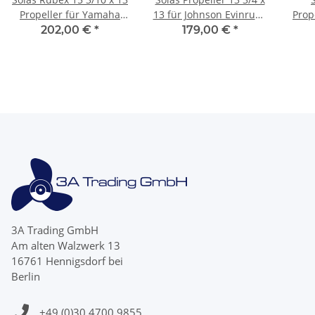
Propeller für Yamaha
13 für Johnson Evinrude
Prop
150 175 200 225 250 300
40-140PS 3-Blatt 13
50 
202,00 €
*
179,00 €
*
PS15 Zähne
Zähne Rubex
3A Trading GmbH
Am alten Walzwerk 13
16761 Hennigsdorf bei
Berlin
+49 (0)30 4700 9855