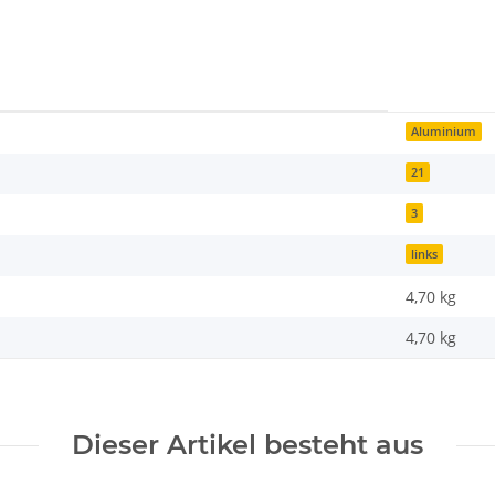
Aluminium
21
3
links
4,70 kg
4,70
kg
Dieser Artikel besteht aus