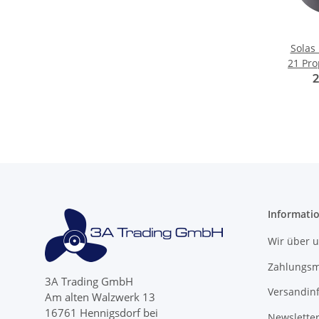
Solas
21 Pro
150 20
2
l
Informati
Wir über 
Zahlungsm
3A Trading GmbH
Versandin
Am alten Walzwerk 13
16761 Hennigsdorf bei
Newslette