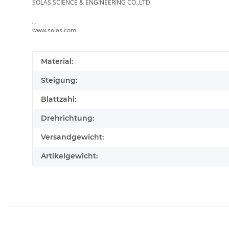
SOLAS SCIENCE & ENGINEERING CO.,LTD
, ,
www.solas.com
Produkteigenschaft
Wert
Material:
Steigung:
Blattzahl:
Drehrichtung:
Versandgewicht:
Artikelgewicht: