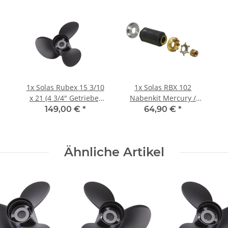
1x
Solas Rubex 15 3/10
1x
Solas RBX 102
x 21 (4 3/4" Getriebe)
Nabenkit Mercury /
135-300 PS
Mercruiser 70-300 PS
149,00 €
*
64,90 €
*
Linksdrehend
Aluminium
Ähnliche Artikel