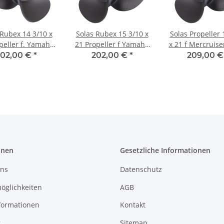
 Rubex 14 3/10 x
Solas Rubex 15 3/10 x
Solas Propeller 
peller f. Yamaha
21 Propeller f Yamaha
x 21 f Mercruise
0 250 225 300 PS
150 175 200 225 250
One Bravo 1 1
02,00 €
*
202,00 €
*
209,00 
inksdrehend
300 linksdrehend
linksdrehe
onen
Gesetzliche Informationen
uns
Datenschutz
öglichkeiten
AGB
formationen
Kontakt
r
Sitemap