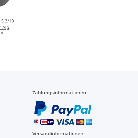
15 3/10
r Alpha
5Zähne
€
*
nd
Zahlungsinformationen
Versandinformationen