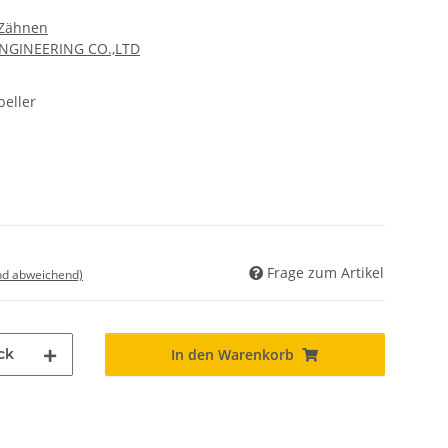
 Zähnen
ENGINEERING CO.,LTD
eller
Frage zum Artikel
nd abweichend)
ck
In den Warenkorb