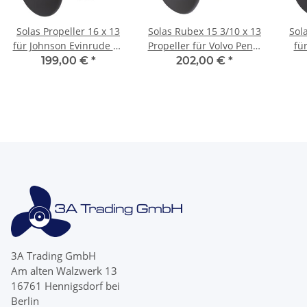
Solas Propeller 16 x 13
Solas Rubex 15 3/10 x 13
Sol
für Johnson Evinrude 90
Propeller für Volvo Penta
fü
- 300 PS 3-Blatt 15 Zähne
SX 3 Blatt 19 Zähne
Cobr
199,00 €
*
202,00 €
*
Rubex
Aluminium
3A Trading GmbH
Am alten Walzwerk 13
16761 Hennigsdorf bei
Berlin