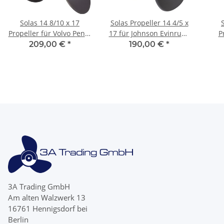
Solas 14 8/10 x 17
Solas Propeller 14 4/5 x
Propeller für Volvo Penta
17 für Johnson Evinrude
P
AQ 280 290 17 Zähne
90-300 PS 15 Zähne
Co
209,00 €
*
190,00 €
*
kurze Nabe
linksdrehend
Mode
3A Trading GmbH
Am alten Walzwerk 13
16761 Hennigsdorf bei
Berlin