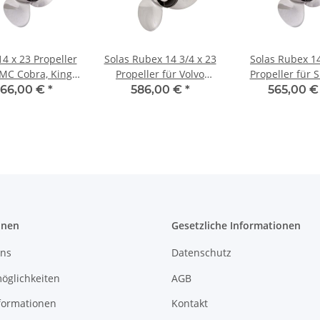
14 x 23 Propeller
Solas Rubex 14 3/4 x 23
Solas Rubex 14
MC Cobra, King
Propeller für Volvo
Propeller für 
& Model 800 '78-
Penta SX 19 Zähne 3
150 175 200 2
66,00 €
*
586,00 €
*
565,00 
90 Edelstahl
Blatt Edelstahl
300 PS Edels
onen
Gesetzliche Informationen
uns
Datenschutz
öglichkeiten
AGB
formationen
Kontakt