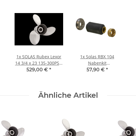
1x
SOLAS Rubex Lexor
1x
Solas RBX 104
14 3/4 x 23 135-300PS(4
Nabenkit
3/4" Getriebe) Edelstahl
Evinrude/Johnson /
529,00 €
*
57,90 €
*
Rechtsdrehend
Suzuki 150-300 PS
Ähnliche Artikel