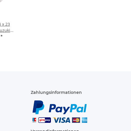
 x 23
Suzuki
25 250
€
*
tahl
Zahlungsinformationen