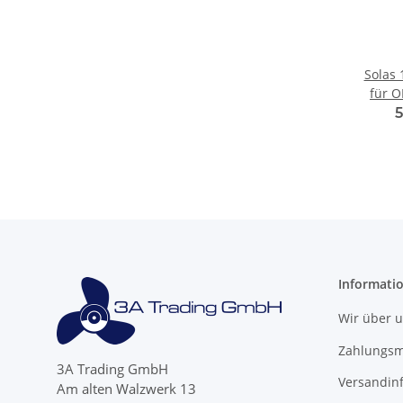
Solas 
für O
Cobra 
5
'
Informati
Wir über 
Zahlungsm
3A Trading GmbH
Versandin
Am alten Walzwerk 13