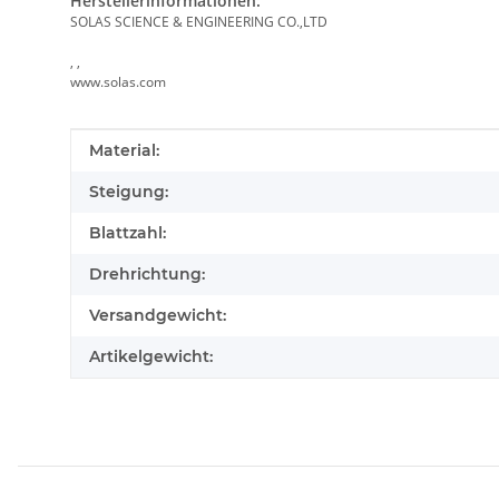
Herstellerinformationen:
SOLAS SCIENCE & ENGINEERING CO.,LTD
, ,
www.solas.com
Produkteigenschaft
Wert
Material:
Steigung:
Blattzahl:
Drehrichtung:
Versandgewicht:
Artikelgewicht: