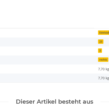
Edelsta
23
3
rechts
7,70 k
7,70
k
Dieser Artikel besteht aus