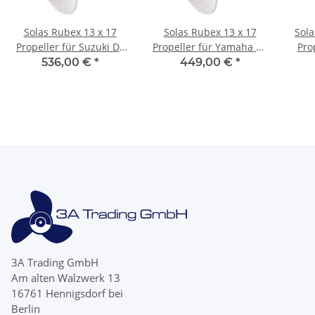
Solas Rubex 13 x 17
Solas Rubex 13 x 17
Sola
Propeller für Suzuki DF
Propeller für Yamaha 60
Pro
115A 140 140A 4 Blatt
70 75 80 90 100 PS 4
200
536,00 €
*
449,00 €
*
Edelstahl
Blatt Edelstahl
3A Trading GmbH
Am alten Walzwerk 13
16761 Hennigsdorf bei
Berlin