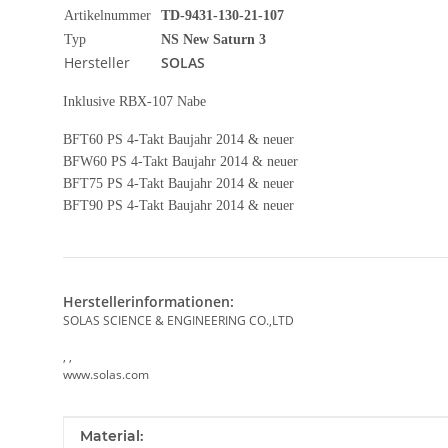
Artikelnummer
TD-9431-130-21-107
Typ
NS New Saturn 3
Hersteller
SOLAS
Inklusive RBX-107 Nabe
BFT60 PS 4-Takt Baujahr 2014 & neuer
BFW60 PS 4-Takt Baujahr 2014 & neuer
BFT75 PS 4-Takt Baujahr 2014 & neuer
BFT90 PS 4-Takt Baujahr 2014 & neuer
Herstellerinformationen:
SOLAS SCIENCE & ENGINEERING CO.,LTD
, ,
www.solas.com
Produkteigenschaft
Wert
Material: