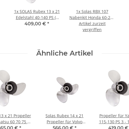
1x
SOLAS Rubex 13 x 21
1x
Solas RBX 107
Edelstahl 40-140 PS (4
Nabenkit Honda 60-250
1/4" Getriebe) 3 Blatt
Artikel zurzeit
PS
409,00 €
*
vergriffen
Ähnliche Artikel
13 x 21 Propeller
Solas Rubex 14 x 21
Propeller für 
hatsu 60 70 75 90
Propeller für Volvo
115-130 PS 3 - 
5 120 140 PS
Penta SX 3 Blatt 19
mit 15 Zäh
65,00 €
*
566,00 €
*
419,00 