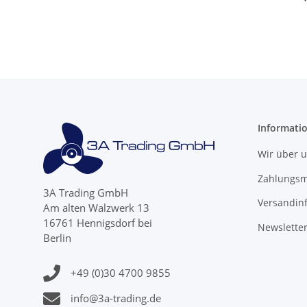
15Zä
Informati
Wir über 
Zahlungsm
3A Trading GmbH
Versandin
Am alten Walzwerk 13
16761 Hennigsdorf bei
Newslette
Berlin
+49 (0)30 4700 9855
info@3a-trading.de