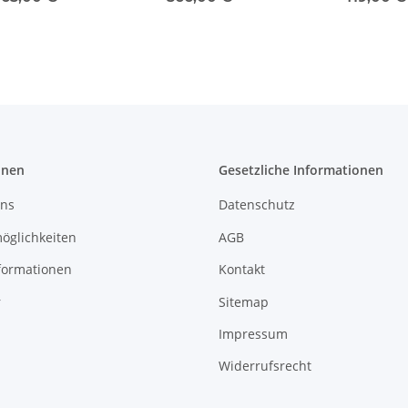
hne Edelstahl
Zähne Edelstahl
onen
Gesetzliche Informationen
uns
Datenschutz
öglichkeiten
AGB
formationen
Kontakt
r
Sitemap
Impressum
Widerrufsrecht