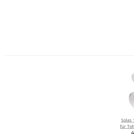
Solas 
für To
11
4