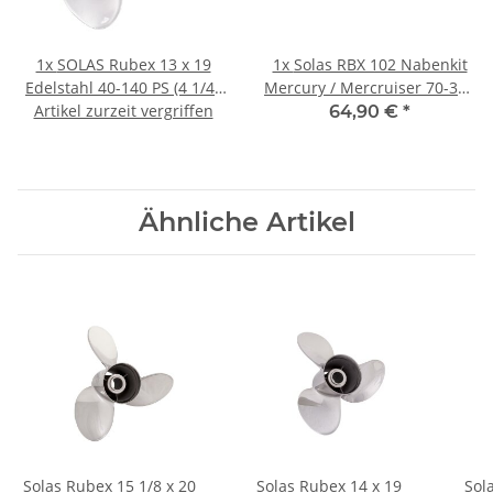
1x
SOLAS Rubex 13 x 19
1x
Solas RBX 102 Nabenkit
Edelstahl 40-140 PS (4 1/4"
Mercury / Mercruiser 70-300
Artikel zurzeit vergriffen
Getriebe) 3 Blatt
PS
64,90 €
*
Ähnliche Artikel
Solas Rubex 15 1/8 x 20
Solas Rubex 14 x 19
Sol