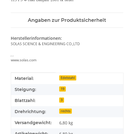
Angaben zur Produktsicherheit
Herstellerinformationen:
SOLAS SCIENCE & ENGINEERING CO.,LTD
, ,
www.solas.com
Produkteigenschaft
Wert
Material:
Edelstahl
Steigung:
19
Blattzahl:
3
Drehrichtung:
rechts
Versandgewicht:
6,80 kg
Artikelgewicht:
6,80
kg