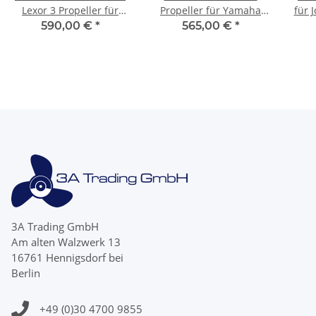
Lexor 3 Propeller für
Propeller für Yamaha
für 
Mercury 150 - 300 PS
150 175 200 225 250 300
- 
590,00 €
*
565,00 €
*
Edelstahl
PS Edelstahl
3A Trading GmbH
Am alten Walzwerk 13
16761 Hennigsdorf bei
Berlin
+49 (0)30 4700 9855