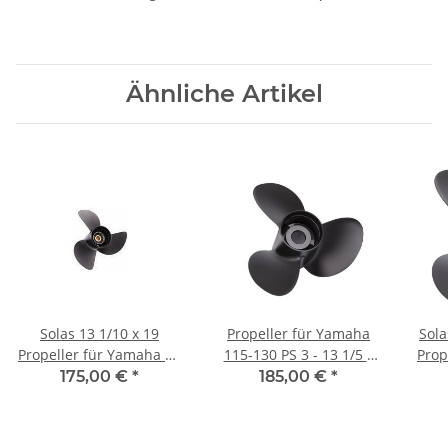
Rechtsdrehend
Ähnliche Artikel
Solas 13 1/10 x 19
Propeller für Yamaha
Sola
Propeller für Yamaha 60
115-130 PS 3 - 13 1/5 x
Prop
70 80 90 100 115 130 PS
19 mit 15 Zähnen
175 
175,00 €
*
185,00 €
*
15 Zähne