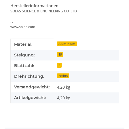
Herstellerinformationen:
SOLAS SCIENCE & ENGINEERING CO.,LTD
, ,
www.solas.com
Produkteigenschaft
Wert
Material:
Aluminium
Steigung:
19
Blattzahl:
3
Drehrichtung:
rechts
Versandgewicht:
4,20 kg
Artikelgewicht:
4,20
kg