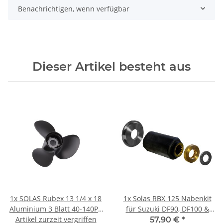
Benachrichtigen, wenn verfügbar
Dieser Artikel besteht aus
1x
SOLAS Rubex 13 1/4 x 18
1x
Solas RBX 125 Nabenkit
Aluminium 3 Blatt 40-140PS
für Suzuki DF90, DF100 &
Artikel zurzeit vergriffen
4 1/4" Getriebe
DF115
57,90 €
*