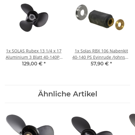
1x
SOLAS Rubex 13 1/4 x 17
1x
Solas RBX 106 Nabenkit
Aluminium 3 Blatt 40-140PS
40-140 PS Evinrude /Johnson
4 1/4" Getriebe
/ OMC 13 Zähne
129,00 €
*
57,90 €
*
Rechtsdrehend
Ähnliche Artikel