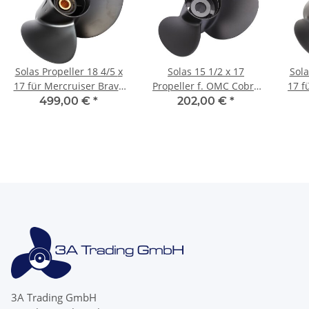
Solas Propeller 18 4/5 x
Solas 15 1/2 x 17
Sola
17 für Mercruiser Bravo
Propeller f. OMC Cobra
17 f
2 Two II 19 Zähnen
King Cobra & Model 800
One 
499,00 €
*
202,00 €
*
rechtsdrehend
'91-'94 15 Zähne
3A Trading GmbH