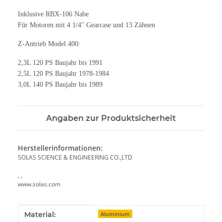
Inklusive RBX-106 Nabe
Für Motoren mit 4 1/4" Gearcase und 13 Zähnen
Z-Antrieb Model 400:
2,3L 120 PS Baujahr bis 1991
2,5L 120 PS Baujahr 1978-1984
3,0L 140 PS Baujahr bis 1989
Angaben zur Produktsicherheit
Herstellerinformationen:
SOLAS SCIENCE & ENGINEERING CO.,LTD
, ,
www.solas.com
Produkteigenschaft
Wert
Material:
Aluminium