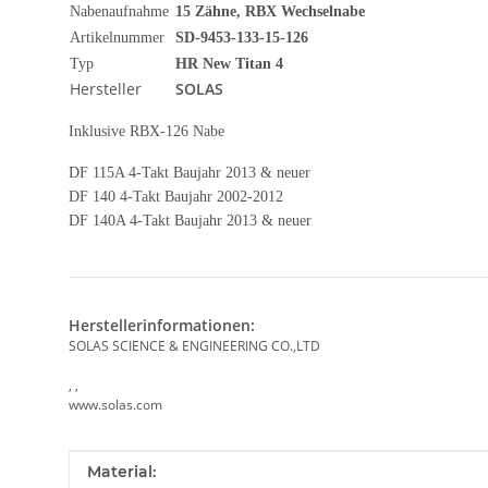
Nabenaufnahme
15 Zähne, RBX Wechselnabe
Artikelnummer
SD-9453-133-15-126
Typ
HR New Titan 4
Hersteller
SOLAS
Inklusive RBX-126 Nabe
DF 115A 4-Takt Baujahr 2013 & neuer
DF 140 4-Takt Baujahr 2002-2012
DF 140A 4-Takt Baujahr 2013 & neuer
Herstellerinformationen:
SOLAS SCIENCE & ENGINEERING CO.,LTD
, ,
www.solas.com
Produkteigenschaft
Wert
Material: