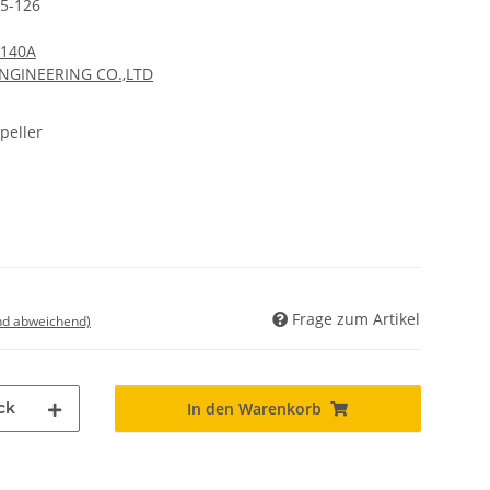
5-126
 140A
ENGINEERING CO.,LTD
peller
Frage zum Artikel
nd abweichend)
ck
In den Warenkorb