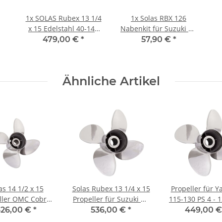
1x
SOLAS Rubex 13 1/4
1x
Solas RBX 126
x 15 Edelstahl 40-140
Nabenkit für Suzuki DF
PS (4 1/4" Getriebe) 4
115A, DF 140 & DF 140A
479,00 €
*
57,90 €
*
Blatt
Ähnliche Artikel
as 14 1/2 x 15
Solas Rubex 13 1/4 x 15
Propeller für 
ller OMC Cobra,
Propeller für Suzuki DF
115-130 PS 4 - 1
 Cobra & Model
90 100 115 PS 4 Blatt 15
15 mit 15 Zä
26,00 €
*
536,00 €
*
449,00 
 Blatt Edelstahl
Zähnen