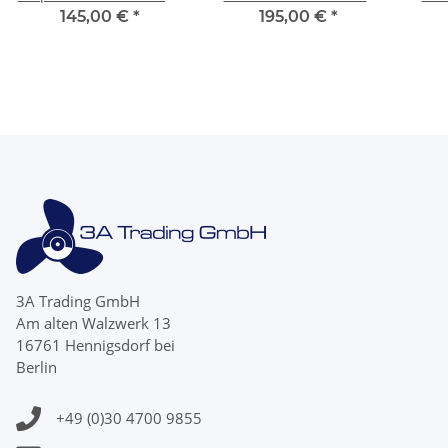
50 60 PS 4 Blatt mit 13
13 mit 15 Zähnen
Bl
145,00 €
*
195,00 €
*
Zähnen
3A Trading GmbH
Am alten Walzwerk 13
16761 Hennigsdorf bei
Berlin
+49 (0)30 4700 9855