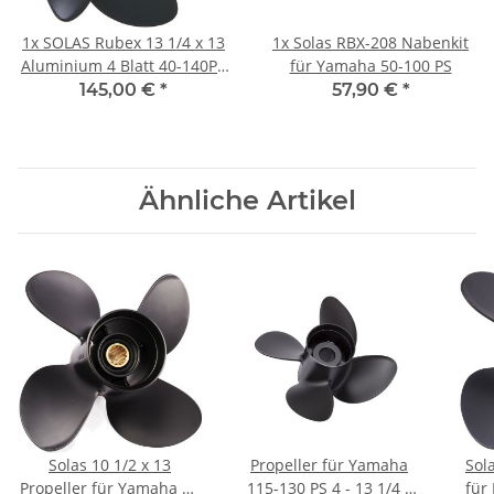
1x
SOLAS Rubex 13 1/4 x 13
1x
Solas RBX-208 Nabenkit
Aluminium 4 Blatt 40-140PS
für Yamaha 50-100 PS
(4 1/4" Getriebe)
145,00 €
*
57,90 €
*
Ähnliche Artikel
Solas 10 1/2 x 13
Propeller für Yamaha
Sol
Propeller für Yamaha 40
115-130 PS 4 - 13 1/4 x
für 