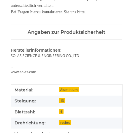
unterschiedlich verhalten.
Bei Fragen hierzu kontaktieren Sie uns bitte.
Angaben zur Produktsicherheit
Herstellerinformationen:
SOLAS SCIENCE & ENGINEERING CO.,LTD
, ,
www.solas.com
Produkteigenschaft
Wert
Material:
Aluminium
Steigung:
13
Blattzahl:
4
Drehrichtung:
rechts