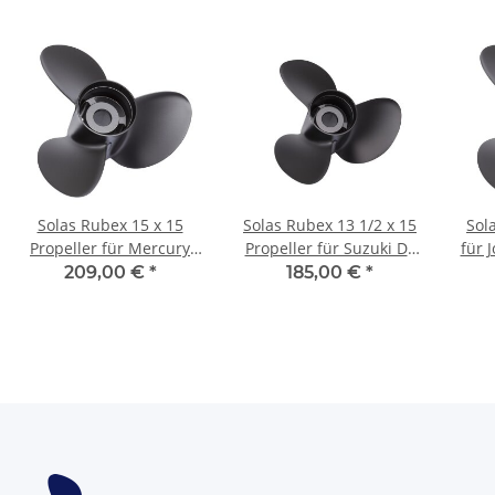
Solas Rubex 15 x 15
Solas Rubex 13 1/2 x 15
Sol
Propeller für Mercury
Propeller für Suzuki DF
für 
135 150 175 200 225 250
90 100 115 PS 3 Blatt 15
-
209,00 €
*
185,00 €
*
300 350 PS
Zähne