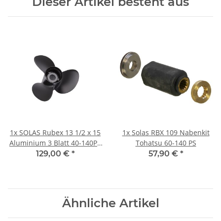
Dieser Artikel besteht aus
1x
SOLAS Rubex 13 1/2 x 15
1x
Solas RBX 109 Nabenkit
Aluminium 3 Blatt 40-140PS
Tohatsu 60-140 PS
4 1/4" Getriebe
129,00 €
*
57,90 €
*
Rechtsdrehend
Ähnliche Artikel