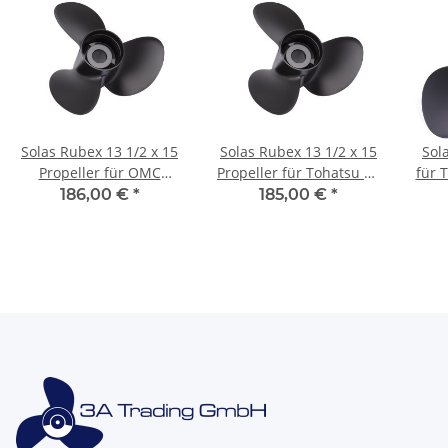
Solas Rubex 13 1/2 x 15
Solas Rubex 13 1/2 x 15
Sol
Propeller für OMC
Propeller für Tohatsu 60
für 
Modell 400 120-140PS 3
75 90 115 120 140 PS 15
Bl
186,00 €
*
185,00 €
*
Blatt 13 Zähne
Zähne