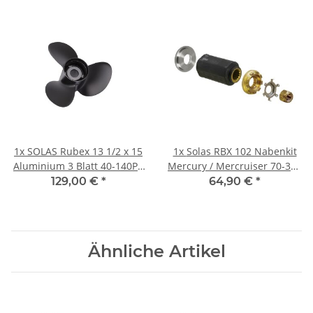
1x
SOLAS Rubex 13 1/2 x 15
1x
Solas RBX 102 Nabenkit
Aluminium 3 Blatt 40-140PS
Mercury / Mercruiser 70-300
4 1/4" Getriebe
PS
129,00 €
*
64,90 €
*
Rechtsdrehend
Ähnliche Artikel