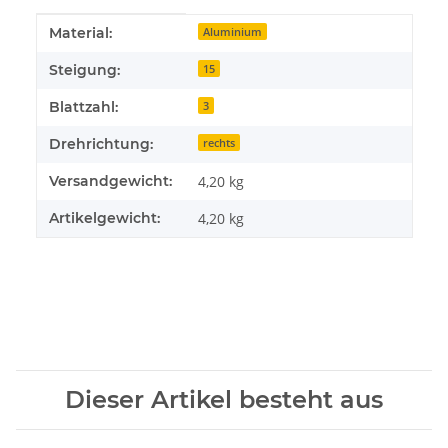
Produkteigenschaft
Wert
Material:
Aluminium
Steigung:
15
Blattzahl:
3
Drehrichtung:
rechts
Versandgewicht:
4,20 kg
Artikelgewicht:
4,20
kg
Dieser Artikel besteht aus