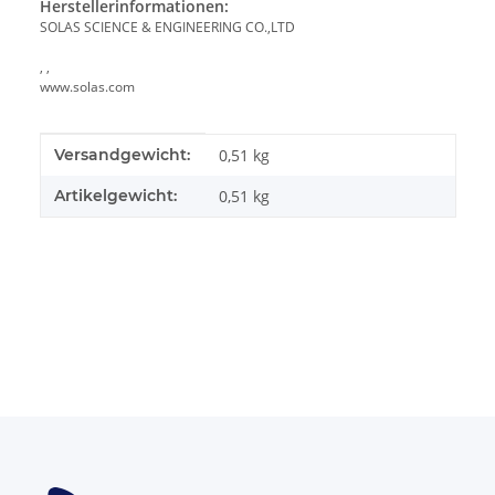
Herstellerinformationen:
SOLAS SCIENCE & ENGINEERING CO.,LTD
, ,
www.solas.com
Produkteigenschaft
Wert
Versandgewicht:
0,51 kg
Artikelgewicht:
0,51
kg