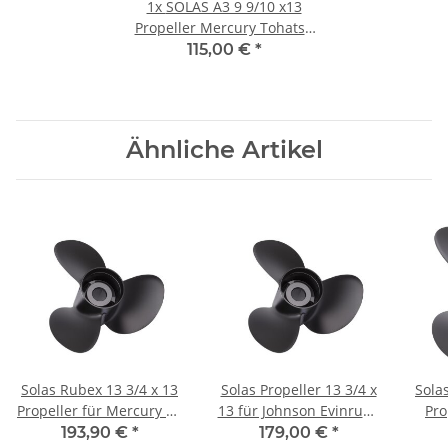
1x
SOLAS A3 9 9/10 x13
Propeller Mercury Tohatsu
25-30PS 3"Getriebe10Zähne
115,00 €
*
Aluminum
Ähnliche Artikel
Solas Rubex 13 3/4 x 13
Solas Propeller 13 3/4 x
Sola
Propeller für Mercury 75
13 für Johnson Evinrude
Pro
80 90 100 115 3-Blatt 15-
40-140PS 3-Blatt 13
135 
193,90 €
*
179,00 €
*