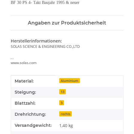
BF 30 PS 4- Takt Baujahr 1995 & neuer
Angaben zur Produktsicherheit
Herstellerinformationen:
SOLAS SCIENCE & ENGINEERING CO.,LTD
, ,
www.solas.com
Produkteigenschaft
Wert
Material:
Aluminium
Steigung:
13
Blattzahl:
3
Drehrichtung:
rechts
Versandgewicht:
1,40 kg