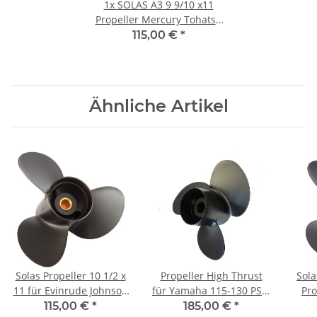
1x
SOLAS A3 9 9/10 x11
Propeller Mercury Tohatsu
25-30PS 3"Getriebe10Zähne
115,00 €
*
Aluminum
Ähnliche Artikel
Solas Propeller 10 1/2 x
Propeller High Thrust
Sola
11 für Evinrude Johnson
für Yamaha 115-130 PS 3
Pro
20 - 35 PS 3 Blatt mit 14
- 14 1/10 x 11 mit 15
150 
115,00 €
*
185,00 €
*