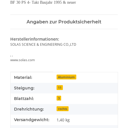
BF 30 PS 4- Takt Baujahr 1995 & neuer
Angaben zur Produktsicherheit
Herstellerinformationen:
SOLAS SCIENCE & ENGINEERING CO.,LTD
, ,
www.solas.com
Produkteigenschaft
Wert
Material:
Aluminium
Steigung:
11
Blattzahl:
3
Drehrichtung:
rechts
Versandgewicht:
1,40 kg