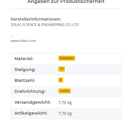
Angaben zur Produktsicherheit
Herstellerinformationen:
SOLAS SCIENCE & ENGINEERING CO.,LTD
, ,
www.solas.com
Produkteigenschaft
Wert
Material:
Edelstahl
Steigung:
17
Blattzahl:
3
Drehrichtung:
rechts
Versandgewicht:
7,70 kg
Artikelgewicht:
7,70
kg