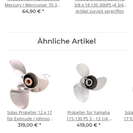
Mercury / Mercruiser 70-300
3/8 x 18 135-300PS (4 3/4"
PS
Artikel zurzeit vergriffen
Getriebe) Edelstahl
64,90 €
*
Rechtsdrehend
Ähnliche Artikel
Solas Propeller 12 x 17
Propeller für Yamaha
Sola
für Evinrude / Johnson
115-130 PS 3 - 13 1/4 x
17 f
40 - 75 PS 13 Zähnen
17 mit 15 Zähnen
4
319,00 €
*
419,00 €
*
Edelstahl