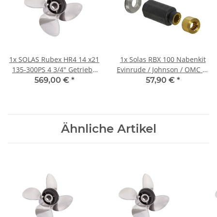
1x
SOLAS Rubex HR4 14 x21
1x
Solas RBX 100 Nabenkit
135-300PS 4 3/4" Getriebe
Evinrude / Johnson / OMC BJ
Edelstahl 4 Blatt
91-94 für 90-300 PS
569,00 €
*
57,90 €
*
Rechtsdrehend
Ähnliche Artikel