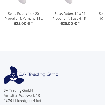
Solas Rubex 14 x 20
Solas Rubex 14 x 21
Sol
Propeller f. Yamaha 150
Propeller f. Suzuki 150
fü
175 200 250 300 PS 4
175 200 250 300 PS 4
One
625,00 €
*
625,00 €
*
Blatt Edelstahl
Blatt Edelsathl
3A Trading GmbH
Am alten Walzwerk 13
16761 Hennigsdorf bei