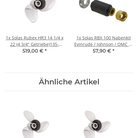
1x
Solas Rubex HR3 14 1/4 x
1x
Solas RBX 100 Nabenkit
22 (4 3/4" Getriebe)135-
Evinrude / Johnson / OMC BJ
300PS Rechtsdrehend
91-94 für 90-300 PS
519,00 €
*
57,90 €
*
Edelstahl
Ähnliche Artikel