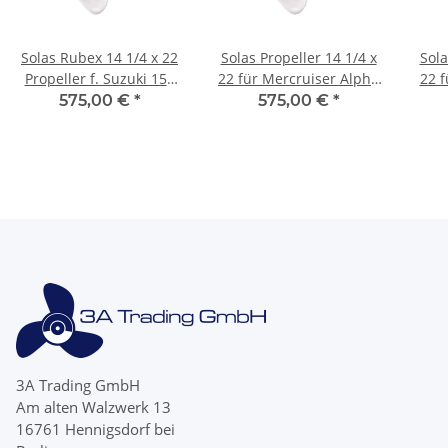
Solas Rubex 14 1/4 x 22
Solas Propeller 14 1/4 x
Sola
Propeller f. Suzuki 150
22 für Mercruiser Alpha
22 f
175 200 225 250 300 PS
One Bravo 1 Edelstahl
175 
575,00 €
*
575,00 €
*
Edelstahl
15 Zähne
3A Trading GmbH
Am alten Walzwerk 13
16761 Hennigsdorf bei