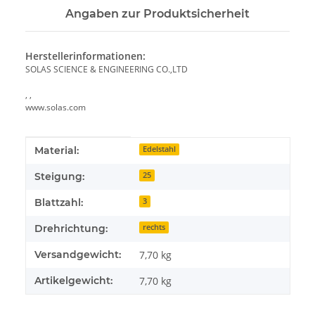
Angaben zur Produktsicherheit
Herstellerinformationen:
SOLAS SCIENCE & ENGINEERING CO.,LTD
, ,
www.solas.com
Produkteigenschaft
Wert
Material:
Edelstahl
Steigung:
25
Blattzahl:
3
Drehrichtung:
rechts
Versandgewicht:
7,70 kg
Artikelgewicht:
7,70
kg