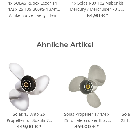
1x
SOLAS Rubex Lexor 14
1x
Solas RBX 102 Nabenkit
1/2 x 25 135-300PS(4 3/4"
Mercury / Mercruiser 70-300
Artikel zurzeit vergriffen
Getriebe) Edelstahl
PS
64,90 €
*
Rechtsdrehend
Ähnliche Artikel
Solas 13 7/8 x 25
Solas Propeller 17 1/4 x
Sola
Propeller für Suzuki 70
25 für Mercruiser Bravo
23 f
80 90 100 115 140 PS
2 Two Edelstahl
One 
449,00 €
*
849,00 €
*