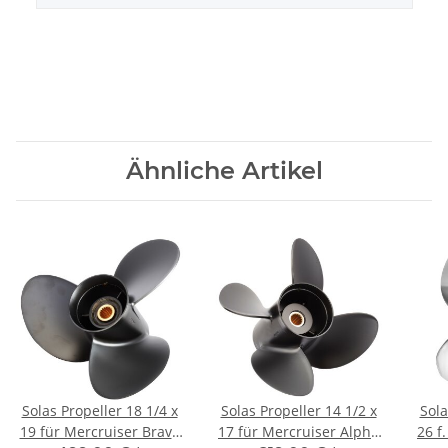
Ähnliche Artikel
Solas Propeller 18 1/4 x
Solas Propeller 14 1/2 x
Sola
19 für Mercruiser Bravo
17 für Mercruiser Alpha
26 f