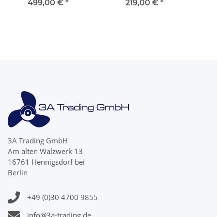
2 Two II 19 Zähnen
One & Bravo 1 4 Blatt 15
lin
499,00 €
*
219,00 €
*
linksdrehend
Zähnen
3A Trading GmbH
Am alten Walzwerk 13
16761 Hennigsdorf bei
Berlin
+49 (0)30 4700 9855
info@3a-trading.de