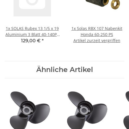
1x
SOLAS Rubex 13 1/5 x 19
1x
Solas RBX 107 Nabenkit
Aluminium 3 Blatt 40-140PS
Honda 60-250 PS
4 1/4" Getriebe
Artikel zurzeit vergriffen
129,00 €
*
Rechtsdrehend
Ähnliche Artikel