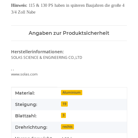
Hinweis:
115 & 130 PS haben in späteren Baujahren die große 4
3/4 Zoll Nabe
Angaben zur Produktsicherheit
Herstellerinformationen:
SOLAS SCIENCE & ENGINEERING CO.,LTD
, ,
www.solas.com
Produkteigenschaft
Wert
Material:
Aluminium
Steigung:
19
Blattzahl:
3
Drehrichtung:
rechts