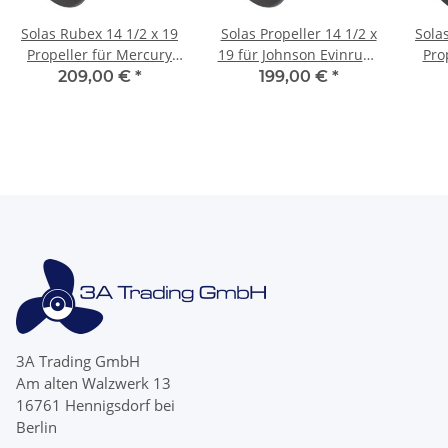
Solas Rubex 14 1/2 x 19
Solas Propeller 14 1/2 x
Sola
Propeller für Mercury
19 für Johnson Evinrude
Pro
135 150 175 200 250 300
90 - 300 PS 15 Zähne
175 
209,00 €
*
199,00 €
*
PS 15Zähne
Aluminium
3A Trading GmbH
Am alten Walzwerk 13
16761 Hennigsdorf bei
Berlin