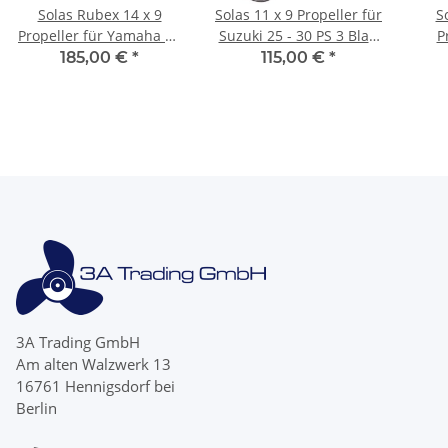
Solas Rubex 14 x 9
Solas 11 x 9 Propeller für
S
Propeller für Yamaha 60
Suzuki 25 - 30 PS 3 Blatt
P
70 75 80 90 100 PS 3
mit 10 Zähnen
Mode
185,00 €
*
115,00 €
*
Blatt 15 Zähne
3A Trading GmbH
Am alten Walzwerk 13
16761 Hennigsdorf bei
Berlin