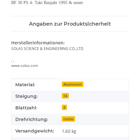
BF 30 PS 4- Takt Baujahr 1995 & neuer
Angaben zur Produktsicherheit
Herstellerinformationen:
SOLAS SCIENCE & ENGINEERING CO.,LTD
, ,
www.solas.com
Produkteigenschaft
Wert
Material:
Aluminium
Steigung:
14
Blattzahl:
4
Drehrichtung:
rechts
Versandgewicht:
1,60 kg