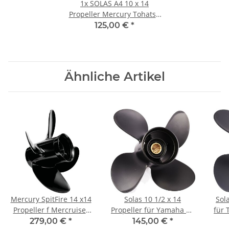
1x
SOLAS A4 10 x 14
Propeller Mercury Tohatsu
25-30PS 3"Getriebe10Zähne
125,00 €
*
Aluminium
Ähnliche Artikel
Mercury SpitFire 14 x14
Solas 10 1/2 x 14
Sol
Propeller f Mercruiser
Propeller für Yamaha 40
für 
Alpha One Bravo 1 4-
50 60 PS 4 Blatt mit 13
Bl
279,00 €
*
145,00 €
*