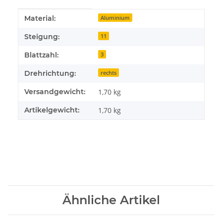
Produkteigenschaft
Wert
Material:
Aluminium
Steigung:
11
Blattzahl:
3
Drehrichtung:
rechts
Versandgewicht:
1,70 kg
Artikelgewicht:
1,70
kg
Ähnliche Artikel