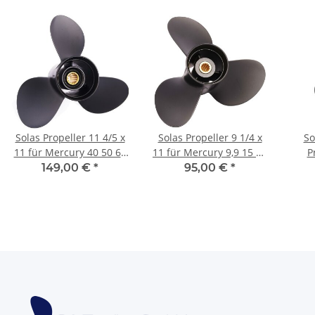
Solas Propeller 11 4/5 x
Solas Propeller 9 1/4 x
So
11 für Mercury 40 50 60
11 für Mercury 9,9 15 20
P
PS 3 Blatt 13 Zähne
PS 3 Blatt 14 Zähne
Mode
149,00 €
*
95,00 €
*
Aluminium
Aluminium