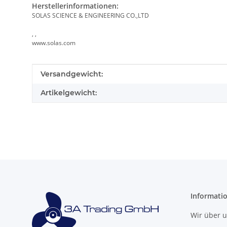
Herstellerinformationen:
SOLAS SCIENCE & ENGINEERING CO.,LTD
, ,
www.solas.com
Produkteigenschaft
Wert
Versandgewicht:
Artikelgewicht:
Informati
Wir über 