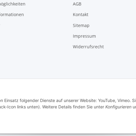
öglichkeiten
AGB
formationen
Kontakt
r
Sitemap
Impressum
Widerrufsrecht
© 2026 - 3A Trading GmbH - Alle Rechte vorbehalten
en Einsatz folgender Dienste auf unserer Website: YouTube, Vimeo. S
ck-Icon links unten). Weitere Details finden Sie unter
Konfigurieren
un