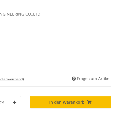
ENGINEERING CO.,LTD
Frage zum Artikel
nd abweichend)
ck
In den Warenkorb