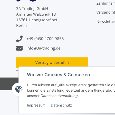
Zahlungsm
3A Trading GmbH
Versandin
Am alten Walzwerk 13
16761 Hennigsdorf bei
Newslette
Berlin
+49 (0)30 4700 9855
info@3a-trading.de
Vertrag widerrufen
* Alle Preise inkl. gesetzlicher USt., zzgl.
Versand
Wie wir Cookies & Co nutzen
Durch Klicken auf „Alle akzeptieren“ gestatten Sie d
können die Einstellung jederzeit ändern (Fingerabdru
unserer
Datenschutzerklärung
.
Impressum
|
Datenschutz