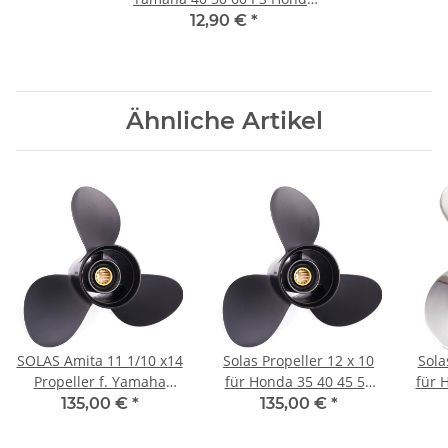
13-Zähne Propeller Scheibe
12,90 €
*
Ähnliche Artikel
SOLAS Amita 11 1/10 x14
Solas Propeller 12 x 10
Solas P
Propeller f. Yamaha
für Honda 35 40 45 50
für 
Honda 40-60PS 3-
60 PS 3-Blatt 13 Zähne
135,00 €
*
135,00 €
*
1/2"Getriebe 13Zähne