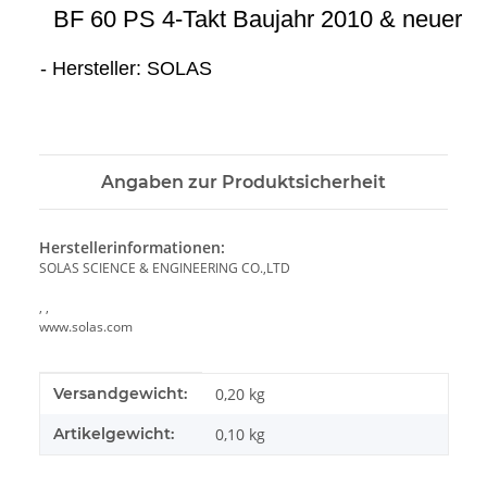
BF 60 PS 4-Takt Baujahr 2010 & neuer
- Hersteller: SOLAS
Angaben zur Produktsicherheit
Herstellerinformationen:
SOLAS SCIENCE & ENGINEERING CO.,LTD
, ,
www.solas.com
Produkteigenschaft
Wert
Versandgewicht:
0,20 kg
Artikelgewicht:
0,10
kg