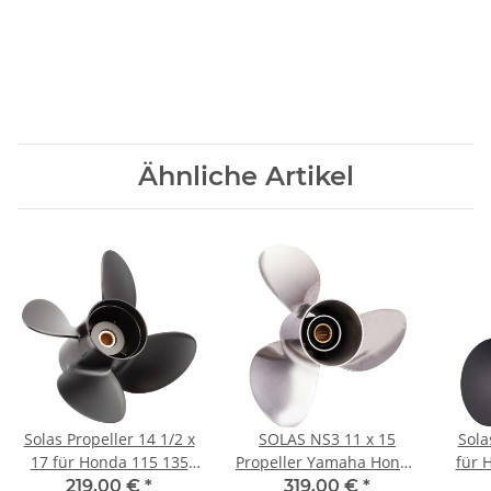
Ähnliche Artikel
Solas Propeller 14 1/2 x
SOLAS NS3 11 x 15
Sola
17 für Honda 115 135
Propeller Yamaha Honda
für 
150 200 225 250 PS 4-
40-60PS 3-1/2"Getr.
219,00 €
*
319,00 €
*