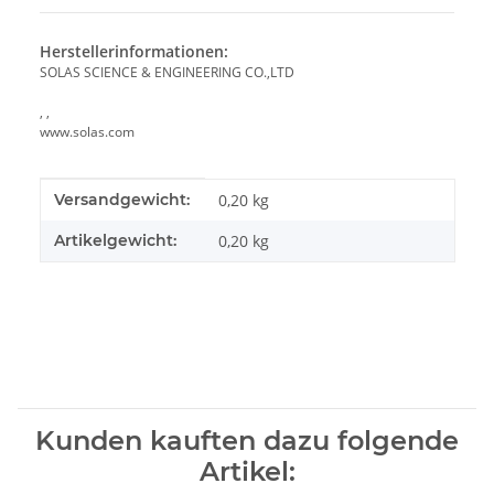
Herstellerinformationen:
SOLAS SCIENCE & ENGINEERING CO.,LTD
, ,
www.solas.com
Produkteigenschaft
Wert
Versandgewicht:
0,20 kg
Artikelgewicht:
0,20
kg
Kunden kauften dazu folgende
Artikel: