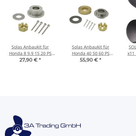
Solas Anbaukit für
Solas Anbaukit für
SOL
Honda 8 9.9 15 20 PS
Honda 40 50 60 PS
x11
Mutter Scheibe Splint
Mutter Scheibe Splint
H
27,90 €
*
55,90 €
*
Propeller Anbauset
Propeller Anbau
1/2