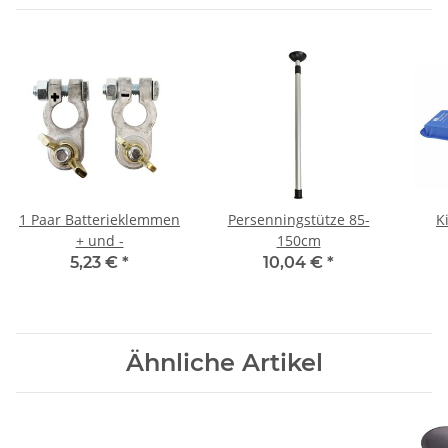
1 Paar Batterieklemmen
Persenningstütze 85-
K
+ und -
150cm
5,23 €
*
10,04 €
*
Ähnliche Artikel