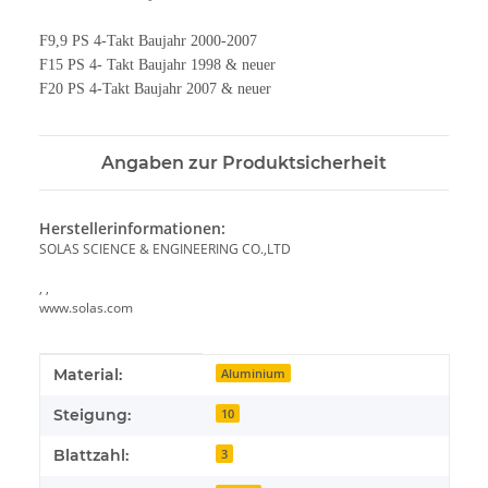
F9,9 PS 4-Takt Baujahr 2000-2007
F15 PS 4- Takt Baujahr 1998 & neuer
F20 PS 4-Takt Baujahr 2007 & neuer
Angaben zur Produktsicherheit
Herstellerinformationen:
SOLAS SCIENCE & ENGINEERING CO.,LTD
, ,
www.solas.com
Produkteigenschaft
Wert
Material:
Aluminium
Steigung:
10
Blattzahl:
3