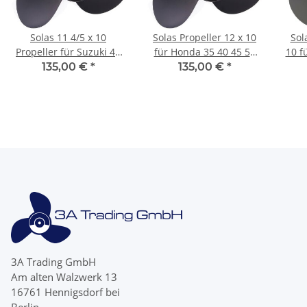
Solas 11 4/5 x 10
Solas Propeller 12 x 10
Sol
Propeller für Suzuki 40
für Honda 35 40 45 50
10 f
50 60 PS 3 Blatt mit 13
60 PS 3-Blatt 13 Zähne
8 - 
135,00 €
*
135,00 €
*
Zähnen
3A Trading GmbH
Am alten Walzwerk 13
16761 Hennigsdorf bei