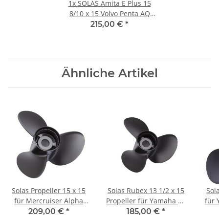
1x
SOLAS Amita E Plus 15
8/10 x 15 Volvo Penta AQ
lange Nabe 17 Zähnen
215,00 €
*
Aluminium
Ähnliche Artikel
Solas Propeller 15 x 15
Solas Rubex 13 1/2 x 15
Sol
für Mercruiser Alpha
Propeller für Yamaha 60
für 
One & Bravo 1 mit 15
70 75 80 90 100 PS 15
3 B
209,00 €
*
185,00 €
*