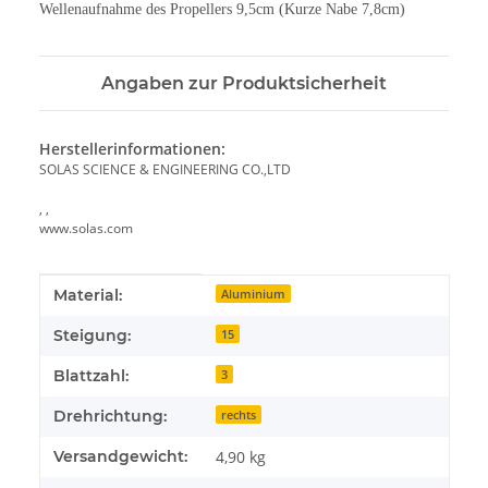
Wellenaufnahme des Propellers 9,5cm (Kurze Nabe 7,8cm)
Angaben zur Produktsicherheit
Herstellerinformationen:
SOLAS SCIENCE & ENGINEERING CO.,LTD
, ,
www.solas.com
Produkteigenschaft
Wert
Material:
Aluminium
Steigung:
15
Blattzahl:
3
Drehrichtung:
rechts
Versandgewicht:
4,90 kg