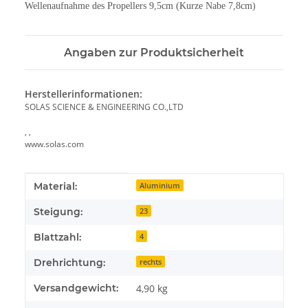
Wellenaufnahme des Propellers 9,5cm (Kurze Nabe 7,8cm)
Angaben zur Produktsicherheit
Herstellerinformationen:
SOLAS SCIENCE & ENGINEERING CO.,LTD
, ,
www.solas.com
Produkteigenschaft
Wert
Material:
Aluminium
Steigung:
23
Blattzahl:
4
Drehrichtung:
rechts
Versandgewicht:
4,90 kg