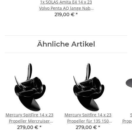
1x
SOLAS Amita E4 14 x 23
Volvo Penta AQ lange Nabe
17 Zähnen Aluminium
219,00 €
*
Ähnliche Artikel
Mercury SpitFire 14 x 23
Mercury Spitfire 14 x 23
Propeller Mercruiser
Propeller für 135 150
Prop
Alpha One Bravo 1 4-
175 200 225 250 300 PS
King
279,00 €
*
279,00 €
*