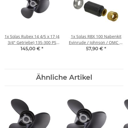
1x
Solas Rubex 14 4/5 x 17 (4
1x
Solas RBX 100 Nabenkit
3/4" Getriebe) 135-300 PS
Evinrude / Johnson / OMC BJ
Rechtsdrehend Aluminium
91-94 für 90-300 PS
145,00 €
*
57,90 €
*
Ähnliche Artikel