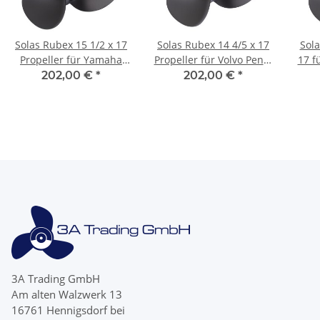
Solas Rubex 15 1/2 x 17
Solas Rubex 14 4/5 x 17
Sola
Propeller für Yamaha
Propeller für Volvo Penta
17 f
150 175 200 225 250 300
SX 19 Zähne Aluminium
90 
202,00 €
*
202,00 €
*
PS 15 Zähne
3A Trading GmbH
Am alten Walzwerk 13
16761 Hennigsdorf bei