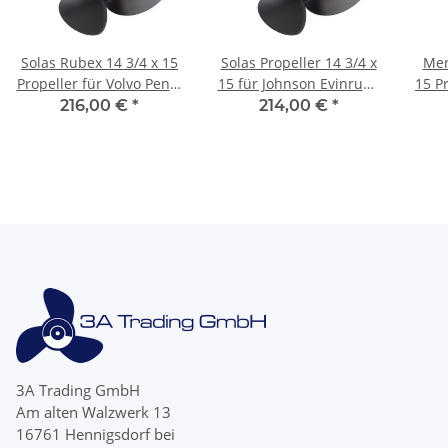
Solas Rubex 14 3/4 x 15
Solas Propeller 14 3/4 x
Mer
Propeller für Volvo Penta
15 für Johnson Evinrude
15 Pr
SX 4 Blatt 19 Zähne
90 - 300 PS 4-Blatt 15
100
216,00 €
*
214,00 €
*
Aluminium
Zähne
3A Trading GmbH
Am alten Walzwerk 13
16761 Hennigsdorf bei