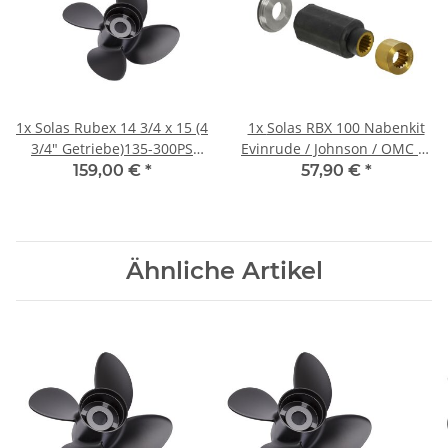
1x
Solas Rubex 14 3/4 x 15 (4
1x
Solas RBX 100 Nabenkit
3/4" Getriebe)135-300PS
Evinrude / Johnson / OMC BJ
Rechtsdrehend Aluminium
91-94 für 90-300 PS
159,00 €
*
57,90 €
*
4Bl.
Ähnliche Artikel