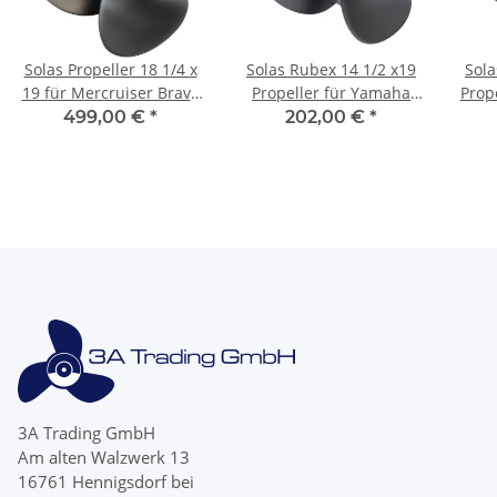
Solas Propeller 18 1/4 x
Solas Rubex 14 1/2 x19
Sola
19 für Mercruiser Bravo
Propeller für Yamaha
Prope
2 Two II 19 Zähnen
150 175 200 225 250 300
499,00 €
*
202,00 €
*
linksdrehend
linksdrehend
l
3A Trading GmbH
Am alten Walzwerk 13
16761 Hennigsdorf bei