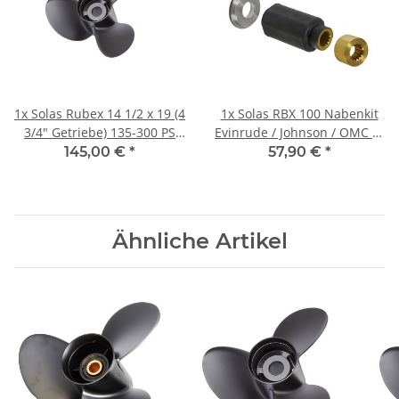
1x
Solas Rubex 14 1/2 x 19 (4
1x
Solas RBX 100 Nabenkit
3/4" Getriebe) 135-300 PS
Evinrude / Johnson / OMC BJ
Linksdrehend Aluminium
91-94 für 90-300 PS
145,00 €
*
57,90 €
*
Ähnliche Artikel