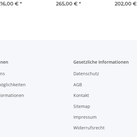
a King Cobra &
90 100 115 PS 4-Blatt
70A 80A 90A 4 Bl
216,00 €
*
265,00 €
*
202,00 
l 800 '91-'94 4
15-Zähne
15 Zähne
Blatt
onen
Gesetzliche Informationen
uns
Datenschutz
öglichkeiten
AGB
formationen
Kontakt
r
Sitemap
Impressum
Widerrufsrecht