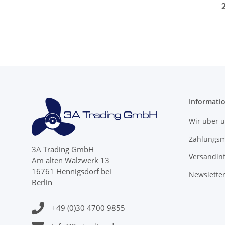
Cobr
Mode
Informati
Wir über 
Zahlungsm
3A Trading GmbH
Versandin
Am alten Walzwerk 13
16761 Hennigsdorf bei
Newslette
Berlin
+49 (0)30 4700 9855