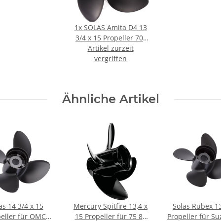
1x
SOLAS Amita D4 13
3/4 x 15 Propeller 70-
130PS 4-1/4"Getriebe
Artikel zurzeit
15 Zähne Aluminium
vergriffen
Ähnliche Artikel
as 14 3/4 x 15
Mercury Spitfire 13,4 x
Solas Rubex 13
eller für OMC
15 Propeller für 75 80
Propeller für Su