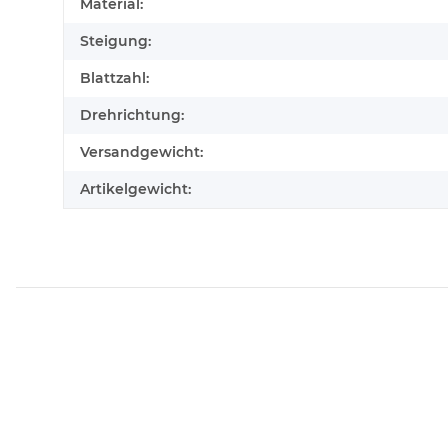
Produkteigenschaft
Wert
Material:
Steigung:
Blattzahl:
Drehrichtung:
Versandgewicht:
Artikelgewicht: