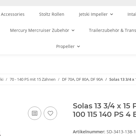
 Accessories
Stoltz Rollen
Jetski Impeller
Inta
Mercury Mercruiser Zubehör
Trailerzubehör & Tran
Propeller
ki
70 - 140 PS mit 15 Zähnen
DF 70A, DF 80A, DF 90A
Solas 13 3/4 x
Solas 13 3/4 x 15
100 115 140 PS 4 
Artikelnummer:
SD-3413-138-