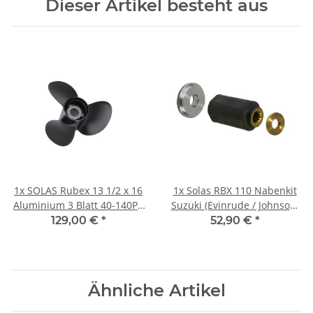
Dieser Artikel besteht aus
1x
SOLAS Rubex 13 1/2 x 16
1x
Solas RBX 110 Nabenkit
Aluminium 3 Blatt 40-140PS
Suzuki (Evinrude / Johnson)
4 1/4" Getriebe
60-140 PS
129,00 €
*
52,90 €
*
Rechtsdrehend
Ähnliche Artikel