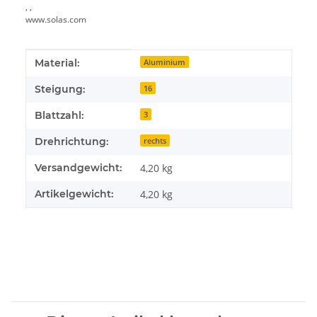
, ,
www.solas.com
Produkteigenschaft
Wert
Material:
Aluminium
Steigung:
16
Blattzahl:
3
Drehrichtung:
rechts
Versandgewicht:
4,20 kg
Artikelgewicht:
4,20
kg