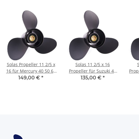
Solas Propeller 11 2/5 x
Solas 11 2/5 x 16
16 für Mercury 40 50 60
Propeller für Suzuki 40
Prop
PS 3 Blatt 13 Zähne
50 60 PS 3 Blatt mit 13
& 5
149,00 €
*
135,00 €
*
Aluminium
Zähnen