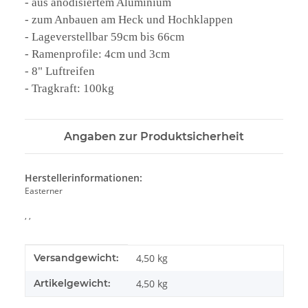
- aus anodisiertem Aluminium
- zum Anbauen am Heck und Hochklappen
- Lageverstellbar 59cm bis 66cm
- Ramenprofile: 4cm und 3cm
- 8" Luftreifen
- Tragkraft: 100kg
Angaben zur Produktsicherheit
Herstellerinformationen:
Easterner
, ,
Produkteigenschaft
Wert
Versandgewicht:
4,50 kg
Artikelgewicht:
4,50
kg