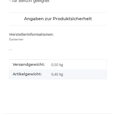
- für Benzin geeignet
Angaben zur Produktsicherheit
Herstellerinformationen:
Easterner
, ,
Produkteigenschaft
Wert
Versandgewicht:
0,50 kg
Artikelgewicht:
0,40
kg