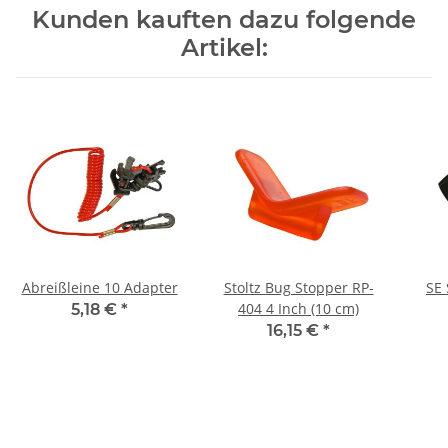
Kunden kauften dazu folgende
Artikel:
Abreißleine 10 Adapter
Stoltz Bug Stopper RP-
SE 
404 4 Inch (10 cm)
5,18 €
*
16,15 €
*