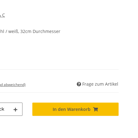
& C
ahl / weiß, 32cm Durchmesser
Frage zum Artikel
nd abweichend)
ck
In den Warenkorb