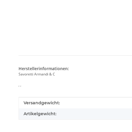
Herstellerinformationen:
Savoretti Armandi & C
, ,
Produkteigenschaft
Wert
Versandgewicht:
Artikelgewicht: