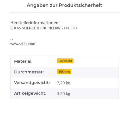
Angaben zur Produktsicherheit
Herstellerinformationen:
SOLAS SCIENCE & ENGINEERING CO.,LTD
, ,
www.solas.com
Produkteigenschaft
Wert
Material:
Edelstahl
Durchmesser:
155mm
Versandgewicht:
3,20 kg
Artikelgewicht:
3,20
kg