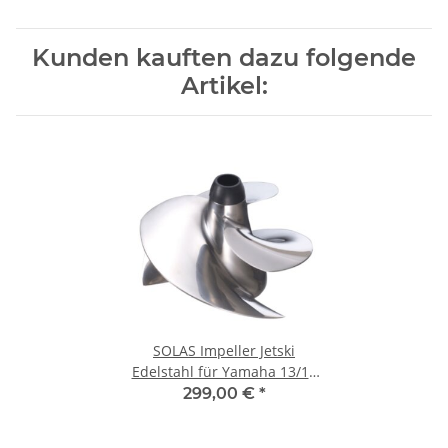
Kunden kauften dazu folgende
Artikel:
SOLAS Impeller Jetski
Edelstahl für Yamaha 13/19
YS-CD-13/19
299,00 €
*