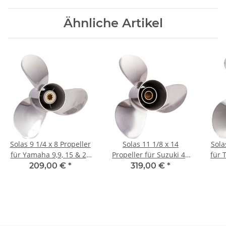
Ähnliche Artikel
Solas 9 1/4 x 8 Propeller
Solas 11 1/8 x 14
Sola
für Yamaha 9,9, 15 & 20
Propeller für Suzuki 40
für 
PS 3 Blatt 8 Zähne
50 60 PS 3 Blatt 13
209,00 €
*
319,00 €
*
Edelstahl
Zähne Edelstahl