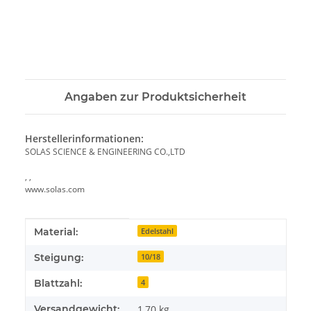
Angaben zur Produktsicherheit
Herstellerinformationen:
SOLAS SCIENCE & ENGINEERING CO.,LTD
, ,
www.solas.com
Produkteigenschaft
Wert
Material:
Edelstahl
Steigung:
10/18
Blattzahl:
4
Versandgewicht:
1,70 kg