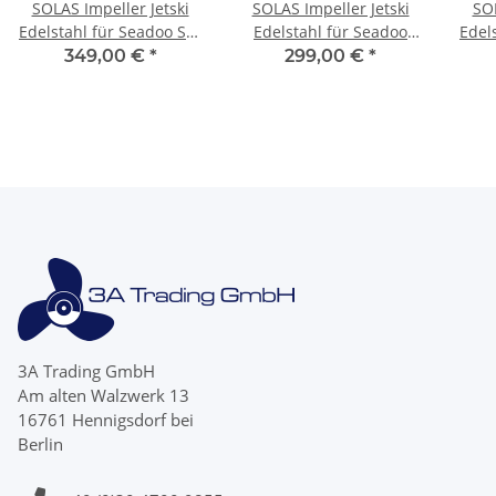
SOLAS Impeller Jetski
SOLAS Impeller Jetski
SOL
Edelstahl für Seadoo SR-
Edelstahl für Seadoo
Edel
CD-12/20A 155,5mm
10/18 SR-CD-10/18
CD
349,00 €
*
299,00 €
*
3A Trading GmbH
Am alten Walzwerk 13
16761 Hennigsdorf bei
Berlin