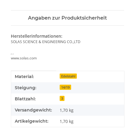
Angaben zur Produktsicherheit
Herstellerinformationen:
SOLAS SCIENCE & ENGINEERING CO.,LTD
, ,
www.solas.com
Produkteigenschaft
Wert
Material:
Edelstahl
Steigung:
14/19
Blattzahl:
3
Versandgewicht:
1,70 kg
Artikelgewicht:
1,70
kg