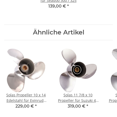
für Seadoo 300 / 325
139,00 €
*
Ähnliche Artikel
Solas Propeller 10 x 14
Solas 11 7/8 x 10
Edelstahl für Evinrude
Propeller für Suzuki 40
Prop
Johnson 20 - 35 PS 14
50 60 PS 3 Blatt 13
30 
229,00 €
*
319,00 €
*
Zähnen
Zähne Edelstahl