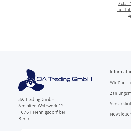
Solas 
für To
11
4
15Zä
Informati
Wir über 
Zahlungsm
3A Trading GmbH
Versandin
Am alten Walzwerk 13
16761 Hennigsdorf bei
Newslette
Berlin