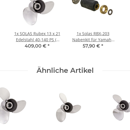
1x
SOLAS Rubex 13 x 21
1x
Solas RBX-203
Edelstahl 40-140 PS (4
Nabenkit für Yamaha
1/4" Getriebe) 3 Blatt
115-300 PS
409,00 €
*
57,90 €
*
Ähnliche Artikel