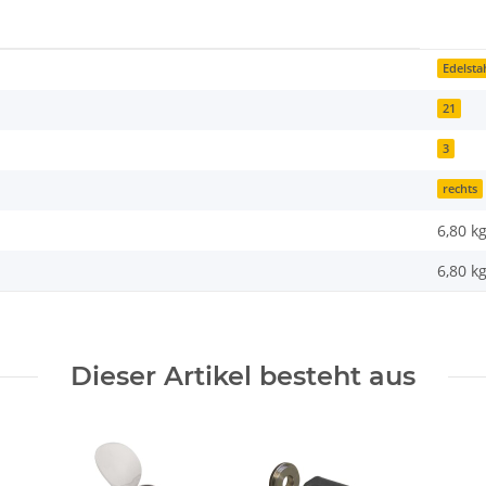
Edelsta
21
3
rechts
6,80 k
6,80
k
Dieser Artikel besteht aus