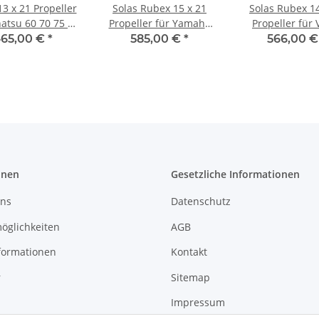
13 x 21 Propeller
Solas Rubex 15 x 21
Solas Rubex 14
hatsu 60 70 75 90
Propeller für Yamaha
Propeller für 
5 120 140 PS
150 175 200 225 250
Penta SX 3 Bla
65,00 €
*
585,00 €
*
566,00 
hne Edelstahl
300 PS 15 Zähne
Zähne Edels
onen
Gesetzliche Informationen
uns
Datenschutz
öglichkeiten
AGB
formationen
Kontakt
r
Sitemap
Impressum