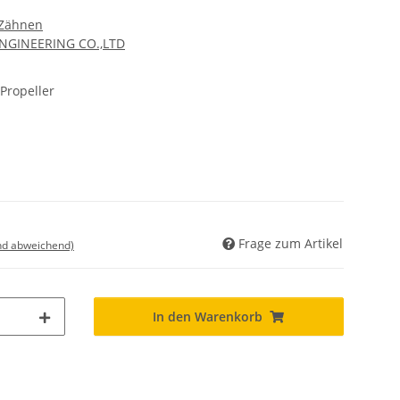
 Zähnen
ENGINEERING CO.,LTD
Propeller
Frage zum Artikel
nd abweichend)
In den Warenkorb