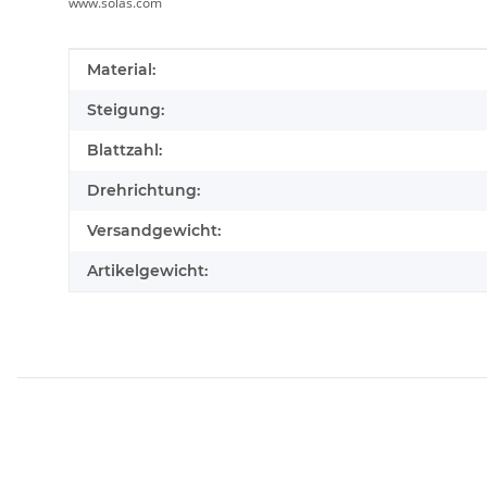
www.solas.com
Produkteigenschaft
Wert
Material:
Steigung:
Blattzahl:
Drehrichtung:
Versandgewicht:
Artikelgewicht: