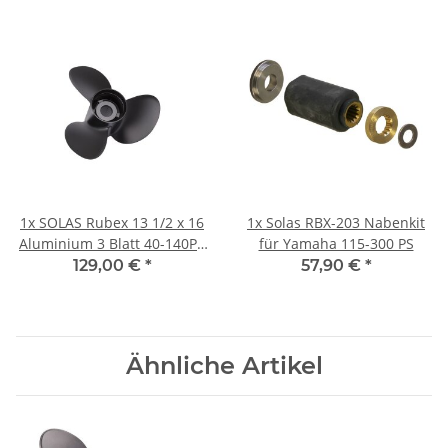
1x
SOLAS Rubex 13 1/2 x 16
1x
Solas RBX-203 Nabenkit
Aluminium 3 Blatt 40-140PS
für Yamaha 115-300 PS
4 1/4" Getriebe
129,00 €
*
57,90 €
*
Rechtsdrehend
Ähnliche Artikel