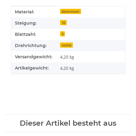
Produkteigenschaft
Wert
Material:
Aluminium
Steigung:
16
Blattzahl:
3
Drehrichtung:
rechts
Versandgewicht:
4,20 kg
Artikelgewicht:
4,20
kg
Dieser Artikel besteht aus