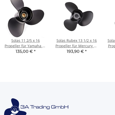
Solas 11 2/5 x 16
Solas Rubex 13 1/2 x 16
Sola
Propeller für Yamaha 40
Propeller für Mercury 75
Prop
50 60 PS 3 Blatt mit 13
80 90 100 115 3-Blatt 15-
70
135,00 €
*
193,90 €
*
Zähnen
Zähne