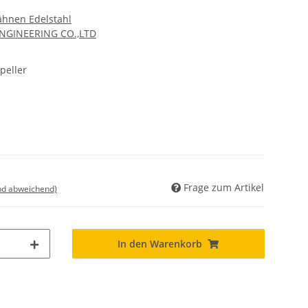
ähnen Edelstahl
ENGINEERING CO.,LTD
peller
Frage zum Artikel
nd abweichend)
In den Warenkorb