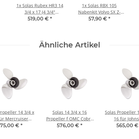
1x
Solas Rubex HR3 14
1x
Solas RBX 105
3/4 x 17 (4 3/4"
Nabenkit Volvo SX Z-
Getriebe)135-300PS
Antrieb
519,00 €
*
57,90 €
*
Rechtsdrehend
Edelstahl
Ähnliche Artikel
ropeller 14 3/4 x
Solas 14 3/4 x 16
Solas Propeller 
für Mercruiser
Propeller f OMC Cobra
16 für John
a One Bravo 1
King Cobra & Model
Evinrude 90 - 30
575,00 €
*
576,00 €
*
565,00 
stahl 15 Zähne
800 '78-'90 Edelstahl
Zähne Edels