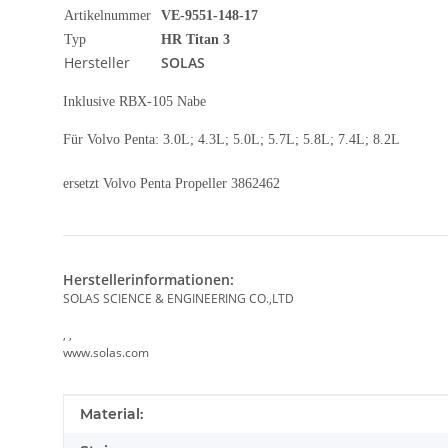
Artikelnummer
VE-9551-148-17
Typ
HR Titan 3
Hersteller
SOLAS
Inklusive RBX-105 Nabe
Für Volvo Penta: 3.0L; 4.3L; 5.0L; 5.7L; 5.8L; 7.4L; 8.2L
ersetzt Volvo Penta Propeller 3862462
Herstellerinformationen:
SOLAS SCIENCE & ENGINEERING CO.,LTD
, ,
www.solas.com
Produkteigenschaft
Wert
Material: