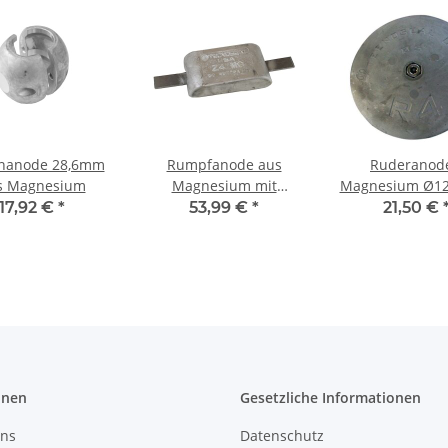
nanode 28,6mm
Rumpfanode aus
Ruderanod
s Magnesium
Magnesium mit
Magnesium Ø1
Aluminium Lasche
Paar mit Sch
17,92 €
*
53,99 €
*
21,50 €
onen
Gesetzliche Informationen
uns
Datenschutz