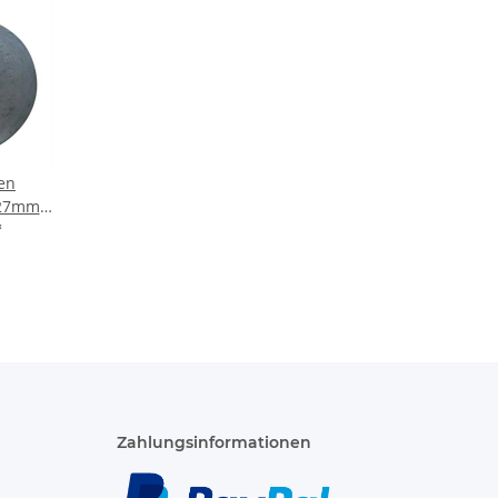
en
27mm /
raube
*
Zahlungsinformationen