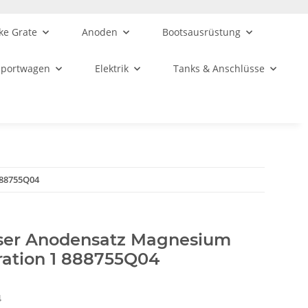
ke Grate
Anoden
Bootsausrüstung
sportwagen
Elektrik
Tanks & Anschlüsse
888755Q04
iser Anodensatz Magnesium
ation 1 888755Q04
4