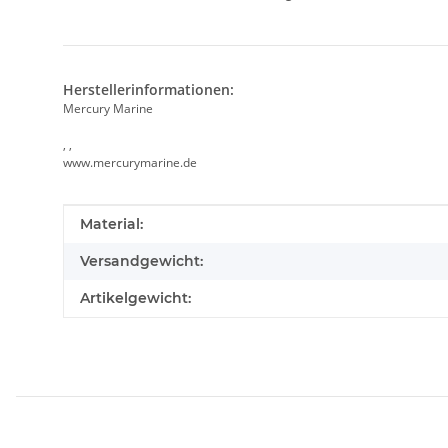
Herstellerinformationen:
Mercury Marine
, ,
www.mercurymarine.de
Produkteigenschaft
Wert
Material:
Versandgewicht:
Artikelgewicht: