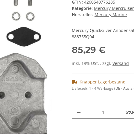
GTIN:
4260540776285
Kategorie:
Mercury Mercruise
Hersteller:
Mercury Marine
Mercury Quicksilver Anodensa
888755Q04
85,29 €
inkl. 19% USt. , zzgl.
Versand
Knapper Lagerbestand
Lieferzeit:
1 - 4 Werktage
(DE - Ausla
Stü