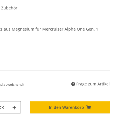
r Zubehör
tz aus Magnesium für Mercruiser Alpha One Gen. 1
Frage zum Artikel
nd abweichend)
ck
In den Warenkorb