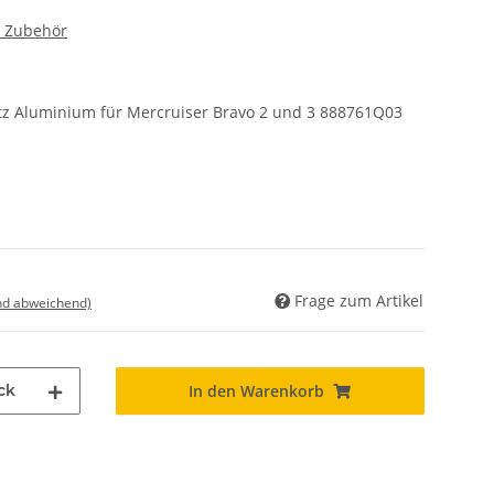
r Zubehör
tz Aluminium für Mercruiser Bravo 2 und 3 888761Q03
Frage zum Artikel
nd abweichend)
ck
In den Warenkorb