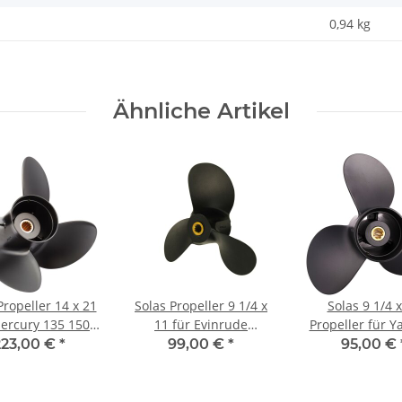
0,94
kg
Ähnliche Artikel
Propeller 14 x 21
Solas Propeller 9 1/4 x
Solas 9 1/4 
ercury 135 150
11 für Evinrude
Propeller für 
00 225 250 300
Johnson 14 - 28 PS 3
9,9, 15 & 20 PS 
223,00 €
*
99,00 €
*
95,00 €
0 PS 4-Blatt
Blatt mit 13 Zähnen
mit 8 Zähn