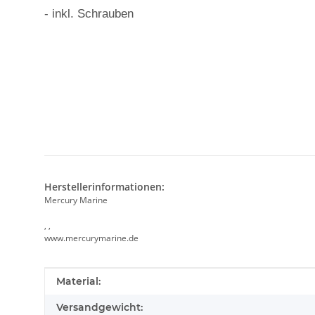
- inkl. Schrauben
Herstellerinformationen:
Mercury Marine
, ,
www.mercurymarine.de
Produkteigenschaft
Wert
Material:
Versandgewicht: