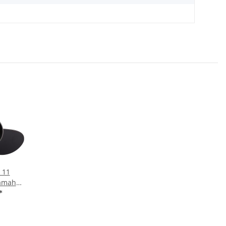
x 11
Yamaha
3 Blatt
*
en