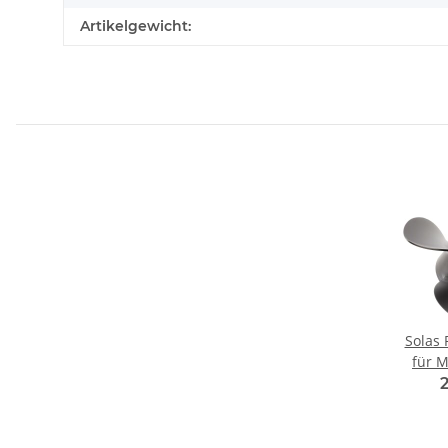
Artikelgewicht:
Solas 
für M
175 2
35