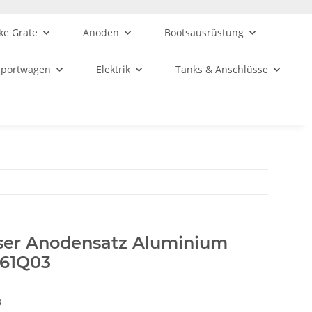
ke Grate
Anoden
Bootsausrüstung
sportwagen
Elektrik
Tanks & Anschlüsse
iser Anodensatz Aluminium
761Q03
3